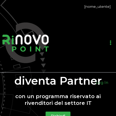
Vai
[nome_utente]
al
contenuto
Ma
M
diventa Partner
Log In
con un programma riservato ai
rivenditori del settore IT
Richiedi